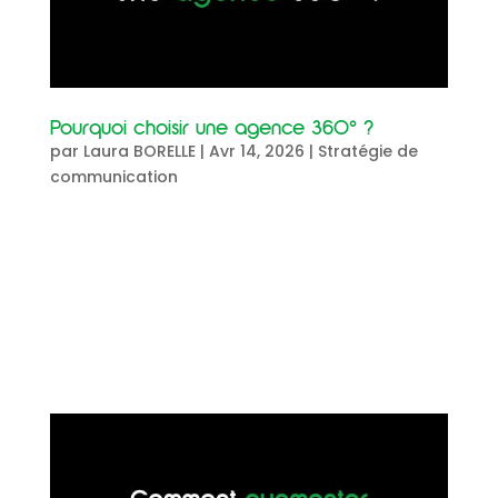
Pourquoi choisir une agence 360° ?
par
Laura BORELLE
|
Avr 14, 2026
|
Stratégie de
communication
Pourquoi choisir une agence de communication
360° ? Agence de communication
360°, agence marketing full-service, agence
digitale globale : derrière ces termes se cache
une même promesse : avoir un partenaire unique
qui pilote l’intégralité de votre...