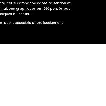
rente, cette campagne capte l’attention et
déclinaisons graphiques ont été pensés pour
ssiques du secteur.
ique, accessible et professionnelle.
ctif est clair : humaniser le cabinet et
s en avant des collaborateurs et actualités
 reste présent dans le fil d’actualité de sa
locale.