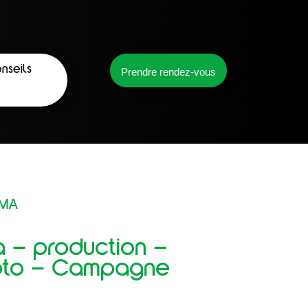
nseils
Prendre rendez-vous
MMA
 – production –
oto – Campagne