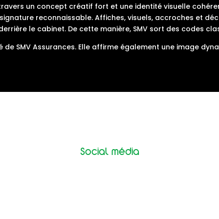
À travers un concept créatif fort et une identité visuelle cohé
ne signature reconnaissable. Affiches, visuels, accroches et 
 derrière le cabinet. De cette manière, SMV sort des codes cla
é de SMV Assurances. Elle affirme également une image dynam
Social média
dIn s’inscrit dans une démarche structurée et régulière. L’obje
édiée a été définie pour alterner contenus pédagogiques, mise
i les visuels issus des shootings photo. Ainsi, SMV Assurances
 De plus, cette stratégie crée de la proximité avec l’audience 