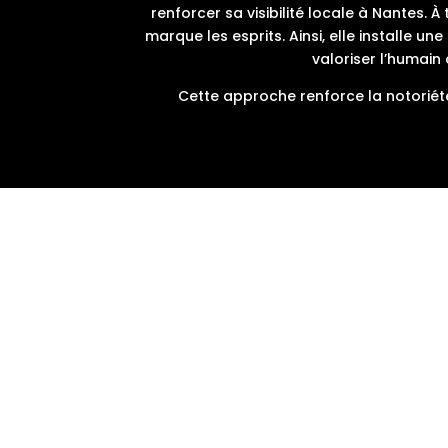
renforcer sa visibilité locale à Nantes. 
marque les esprits. Ainsi, elle installe u
valoriser l’humain
Cette approche renforce la notoriét
La présence de SMV Assurances sur Linke
valoriser l’équipe. Une ligne éditoriale d
du cabinet. Les publications intègrent auss
cible.