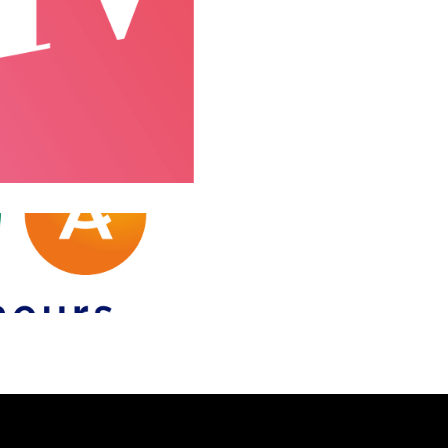
SMV Assurances est une a
Le cabinet est reconnu pou
cohésion de son équipe.
La collaboration a début
structurer leur prise de pa
du cabinet et mettre en lu
Par la suite, un séminaire 
contenus photo et vidéo. 
ainsi que la cohésion de l’
À la suite de la création de
supports print ont été co
flamme publicitaire ont é
« OSEZ SMV ».